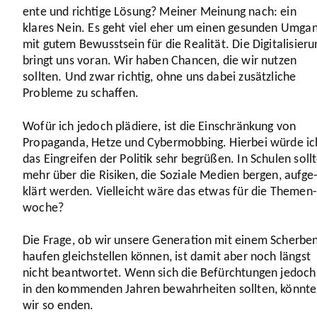
ente und richtige Lösung? Meiner Meinung nach: ein
klares Nein. Es geht viel eher um einen gesunden Umgan
mit gutem Bewusst­sein für die Realität. Die Digi­ta­li­sie­r
bringt uns voran. Wir haben Chancen, die wir nutzen
sollten. Und zwar richtig, ohne uns dabei zusätz­liche
Probleme zu schaffen.
Wofür ich jedoch plädiere, ist die Einschrän­kung von
Propa­ganda, Hetze und Cyber­mob­bing. Hierbei würde ic
das Eingreifen der Politik sehr begrüßen. In Schulen soll
mehr über die Risiken, die Soziale Medien bergen, aufge
klärt werden. Viel­leicht wäre das etwas für die Themen­
woche?
Die Frage, ob wir unsere Gene­ra­tion mit einem Scher­be
haufen gleich­stellen können, ist damit aber noch längst
nicht beant­wortet. Wenn sich die Befürch­tungen jedoch
in den kommenden Jahren bewahr­heiten sollten, könnt
wir so enden.