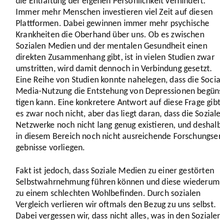
die Entfal­tung der eigenen Persön­lich­keit verhin­dert.
Immer mehr Menschen inves­tieren viel Zeit auf diesen
Platt­formen. Dabei gewinnen immer mehr psychi­sche
Krank­heiten die Oberhand über uns. Ob es zwischen
Sozialen Medien und der mentalen Gesund­heit einen
direkten Zusam­men­hang gibt, ist in vielen Studien zwar
umstritten, wird damit dennoch in Verbin­dung gesetzt.
Eine Reihe von Studien konnte nahelegen, dass die Socia
Media-Nutzung die Entste­hung von Depres­sionen begün
tigen kann. Eine konkre­tere Antwort auf diese Frage gib
es zwar noch nicht, aber das liegt daran, dass die Sozial
Netzwerke noch nicht lang genug exis­tieren, und deshal
in diesem Bereich noch nicht ausrei­chende Forschungs­e
geb­nisse vorliegen.
Fakt ist jedoch, dass Soziale Medien zu einer gestörten
Selbst­wahr­neh­mung führen können und diese wiederum
zu einem schlechten Wohl­be­finden. Durch sozialen
Vergleich verlieren wir oftmals den Bezug zu uns selbst.
Dabei vergessen wir, dass nicht alles, was in den Soziale