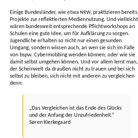
Einige Bundes­länder, wie etwa
, prak­ti­zieren bereits
NRW
Projekte zur reflek­tierten Medi­en­nut­zung. Und viel­leicht
wären bundes­weit entspre­chende Pflicht­work­shops an
Schulen eine gute Idee, um für Aufklä­rung zu sorgen.
Jugend­liche erhalten so nicht nur einen gesunden
Umgang, sondern wissen auch, an wen sie sich im Falle
von bspw. Cyber­mob­bing wenden können; oder wie sie
damit selbst umgehen können. Und vor allem lernt man,
der Schein­welt da draußen nicht zu trauen und bei sich
selbst zu bleiben, sich nicht mit anderen zu verglei­chen
denn:
„Das Verglei­chen ist das Ende des Glücks
und der Anfang der Unzu­frie­den­heit.“
Søren Kier­ke­gaard