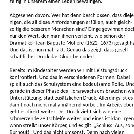
zeitig in unserem einen Leben bewäl­tigen.
Abgesehen davon: Wer hat denn beschlossen, dass dieje
nigen, die all diese Anfor­de­rungen erfüllen, auch gleich­
zeitig die besseren Menschen sind? Dinge gewinnen doc
nur den Wert, den man ihnen verleiht, wie schon der
Drama­tiker Jean Baptiste Molière (
1622
–
1673
) gesagt h
Und das ist nun mal Fakt. Genau das zeigt, dass gesell­
schaft­li­cher Druck das Glück behindert.
Bereits im Kindes­alter werden wir mit Leis­tungs­druck
konfron­tiert. Und das in verschie­denen Formen. Dabei
spielt auch das Schul­system eine bedeut­same Rolle. Un
gerade in dieser Phase des Heran­wach­sens brauchen wi
Unter­stüt­zung, statt zusätz­li­chen Druck. Aller­dings ist es
damit noch nicht mal annähernd vorbei. Im Arbeits­lebe
geht es direkt weiter. Der Druck zieht sich wie eine
schmer­zende Zeit­schleife weiter und eines ist klar: Irge
wann streikt unser Körper, und es gilt: „Schluss, Aus, son
Burnout!“ Und das nicht umsonst. Denn nach vielen