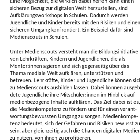
Eine Möglich­keit, die wirklich dabei helfen kann einen
sicheren Bezug zur digitalen Welt herzu­stellen, sind
Aufklä­rungs­work­shops in Schulen. Dadurch werden
Jugend­liche und Kinder bereits mit den Risiken und eine
sicheren Umgang konfron­tiert. Ein Beispiel dafür sind
Medi­en­scouts in Schulen.
Unter Medi­en­scouts versteht man die Bildungs­in­itia­tive
von Lehr­kräften, Kindern und Jugend­li­chen, die als
Mentor:innen agieren und sich gegen­seitig über das
Thema mediale Welt aufklären, unter­stützen und
betreuen. Lehr­kräfte, Kinder und Jugend­liche können sic
zu Medi­en­scouts ausbilden lassen. Dabei können ausge­b
dete Jugend­liche ihre Mitschüler:innen im Hinblick auf
medi­en­be­zo­gene Inhalte aufklären. Das Ziel dabei ist es,
die Medi­en­kom­pe­tenz zu fördern und für einen verant­
wor­tungs­be­wussten Umgang zu sorgen. Medi­en­kom­pe­
tenz bedeutet, sich der Gefahren und Risiken bewusst zu
sein, aber gleich­zeitig auch die Chancen digitaler Medie
zu nutzen, von ihnen zu profi­tieren.