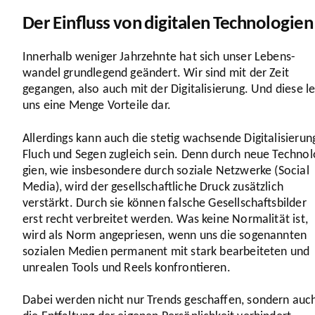
Der Einfluss von digitalen Technologien
Innerhalb weniger Jahr­zehnte hat sich unser Lebens­
wandel grund­le­gend geändert. Wir sind mit der Zeit
gegangen, also auch mit der Digi­ta­li­sie­rung. Und diese l
uns eine Menge Vorteile dar.
Aller­dings kann auch die stetig wachsende Digi­ta­li­sie­run
Fluch und Segen zugleich sein. Denn durch neue Tech­no­l
gien, wie insbe­son­dere durch soziale Netzwerke (Social
Media), wird der gesell­schaft­liche Druck zusätz­lich
verstärkt. Durch sie können falsche Gesell­schafts­bilder
erst recht verbreitet werden. Was keine Norma­lität ist,
wird als Norm ange­priesen, wenn uns die soge­nannten
sozialen Medien permanent mit stark bear­bei­teten und
unrealen Tools und Reels konfron­tieren.
Dabei werden nicht nur Trends geschaffen, sondern auc