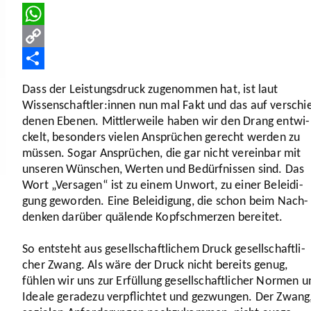
WhatsApp
Copy
Link
Teilen
Dass der Leis­tungs­druck zuge­nommen hat, ist laut
Wissenschaftler:innen nun mal Fakt und das auf verschi
denen Ebenen. Mitt­ler­weile haben wir den Drang entwi­
ckelt, besonders vielen Ansprü­chen gerecht werden zu
müssen. Sogar Ansprü­chen, die gar nicht vereinbar mit
unseren Wünschen, Werten und Bedürf­nissen sind. Das
Wort „Versagen“ ist zu einem Unwort, zu einer Belei­di­
gung geworden. Eine Belei­di­gung, die schon beim Nach­
denken darüber quälende Kopf­schmerzen bereitet.
So entsteht aus gesell­schaft­li­chem Druck gesell­schaft­li­
cher Zwang. Als wäre der Druck nicht bereits genug,
fühlen wir uns zur Erfüllung gesell­schaft­li­cher Normen 
Ideale geradezu verpflichtet und gezwungen. Der Zwang