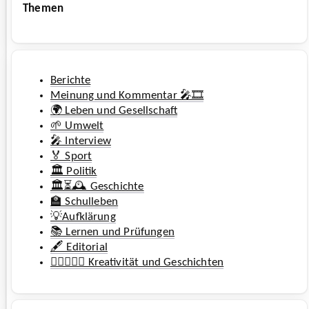
Themen
Berichte
Meinung und Kommentar 🎤🎞️
🌍 Leben und Gesellschaft
🌱 Umwelt
🎤 Interview
🏅 Sport
🏛️ Politik
🏛️⏳🕰️ Geschichte
🏫 Schulleben
💡Aufklärung
📚 Lernen und Prüfungen
🖋️ Editorial
🧚‍♀️🧜🏼‍♂️ Kreativität und Geschichten