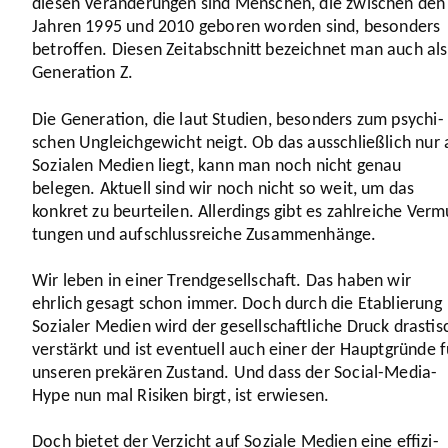
diesen Verän­de­rungen sind Menschen, die zwischen den
Jahren
1995
und
2010
geboren worden sind, besonders
betroffen. Diesen Zeit­ab­schnitt bezeichnet man auch als
Gene­ra­tion Z.
Die Gene­ra­tion, die laut Studien, besonders zum psychi­
schen Ungleich­ge­wicht neigt. Ob das ausschließ­lich nur 
Sozialen Medien liegt, kann man noch nicht genau
belegen. Aktuell sind wir noch nicht so weit, um das
konkret zu beur­teilen. Aller­dings gibt es zahl­reiche Verm
tungen und aufschluss­reiche Zusam­men­hänge.
Wir leben in einer Trend­ge­sell­schaft. Das haben wir
ehrlich gesagt schon immer. Doch durch die Etablie­rung
Sozialer Medien wird der gesell­schaft­liche Druck drastis
verstärkt und ist eventuell auch einer der Haupt­gründe f
unseren prekären Zustand. Und dass der Social-Media-
Hype nun mal Risiken birgt, ist erwiesen.
Doch bietet der Verzicht auf Soziale Medien eine effi­zi­