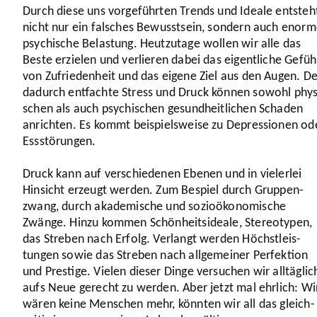
Durch diese uns vorge­führten Trends und Ideale entsteh
nicht nur ein falsches Bewusst­sein, sondern auch enor
psychi­sche Belastung. Heut­zu­tage wollen wir alle das
Beste erzielen und verlieren dabei das eigent­liche Gefüh
von Zufrie­den­heit und das eigene Ziel aus den Augen. De
dadurch entfachte Stress und Druck können sowohl phys
schen als auch psychi­schen gesund­heit­li­chen Schaden
anrichten. Es kommt beispiels­weise zu Depres­sionen od
Essstö­rungen.
Druck kann auf verschie­denen Ebenen und in vielerlei
Hinsicht erzeugt werden. Zum Bespiel durch Grup­pen­
zwang, durch akade­mi­sche und sozio­öko­no­mi­sche
Zwänge. Hinzu kommen Schön­heits­ideale, Stereo­typen,
das Streben nach Erfolg. Verlangt werden Höchst­leis­
tungen sowie das Streben nach allge­meiner Perfek­tion
und Prestige. Vielen dieser Dinge versuchen wir alltäg­lic
aufs Neue gerecht zu werden. Aber jetzt mal ehrlich: Wi
wären keine Menschen mehr, könnten wir all das gleich­