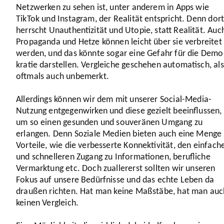
Netz­werken zu sehen ist, unter anderem in Apps wie
TikTok und Instagram, der Realität entspricht. Denn dor
herrscht Unau­then­ti­zität und Utopie, statt Realität. Auc
Propa­ganda und Hetze können leicht über sie verbreitet
werden, und das könnte sogar eine Gefahr für die Demo
kratie darstellen. Vergleiche geschehen auto­ma­tisch, al
oftmals auch unbemerkt.
Aller­dings können wir dem mit unserer Social-Media-
Nutzung entge­gen­wirken und diese gezielt beein­flussen,
um so einen gesunden und souve­ränen Umgang zu
erlangen. Denn Soziale Medien bieten auch eine Menge
Vorteile, wie die verbes­serte Konnek­ti­vität, den einfach
und schnel­leren Zugang zu Infor­ma­tionen, beruf­liche
Vermark­tung etc. Doch zual­ler­erst sollten wir unseren
Fokus auf unsere Bedürf­nisse und das echte Leben da
draußen richten. Hat man keine Maßstäbe, hat man auc
keinen Vergleich.