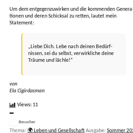
Um dem entge­gen­zu­wirken und die kommenden Gene­ra
tionen und deren Schicksal zu retten, lautet mein
Statement:
„Liebe Dich. Lebe nach deinen Bedürf­
nissen, sei du selbst, verwirk­liche deine
Träume und lächle!“
von
Ela Cigir­dasman
Views:
11
Besucher
10
Kategorien
Schlagwört
🌍 Leben und Gesellschaft
Sommer 20