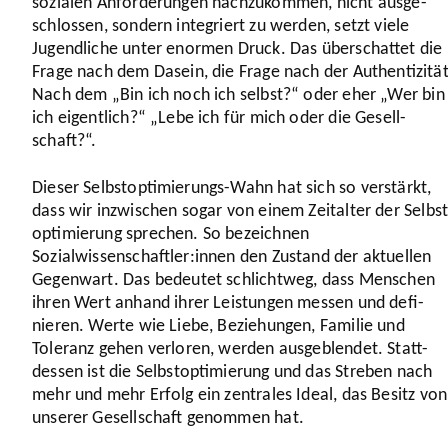
sozialen Anfor­de­rungen nach­zu­kommen, nicht ausge­
schlossen, sondern inte­griert zu werden, setzt viele
Jugend­liche unter enormen Druck. Das über­schattet die
Frage nach dem Dasein, die Frage nach der Authen­ti­zität
Nach dem „Bin ich noch ich selbst?“ oder eher „Wer bin
ich eigent­lich?“ „Lebe ich für mich oder die Gesell­
schaft?“.
Dieser Selbst­op­ti­mie­rungs-Wahn hat sich so verstärkt,
dass wir inzwi­schen sogar von einem Zeitalter der Selbst
op­ti­mie­rung sprechen. So bezeichnen
Sozialwissenschaftler:innen den Zustand der aktuellen
Gegenwart. Das bedeutet schlichtweg, dass Menschen
ihren Wert anhand ihrer Leis­tungen messen und defi­
nieren. Werte wie Liebe, Bezie­hungen, Familie und
Toleranz gehen verloren, werden ausge­blendet. Statt­
dessen ist die Selbst­op­ti­mie­rung und das Streben nach
mehr und mehr Erfolg ein zentrales Ideal, das Besitz von
unserer Gesell­schaft genommen hat.