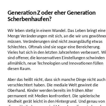
Generation Z oder eher Generation
Scherbenhaufen?
Wir leben stetig in einem Wandel. Das Leben bringt eine
Menge Verän­de­rungen mit sich, an die wir uns gewöhne
müssen. Verän­de­rungen sind nicht zwangs­läufig etwas
Schlechtes. Oftmals sind sie sogar eine Berei­che­rung.
Vieles hat sich in den letzten Jahr­zehnten verbes­sert. Wi
sind offener, die konser­va­tiven Einstel­lungen schwinden
allmäh­lich, neue Tech­no­lo­gien und Inno­va­tionen füllen
diesen Raum.
Aber das heißt nicht, dass sich manche Dinge nicht auch
verschlech­tert haben. Die mediale Welt gewinnt die
Oberhand. Kinder werden bereits im frühen Alter
permanent mit Medien konfron­tiert. Die spie­le­ri­sche
Kindheit gerät leicht in den Hinter­grund. Und genau von