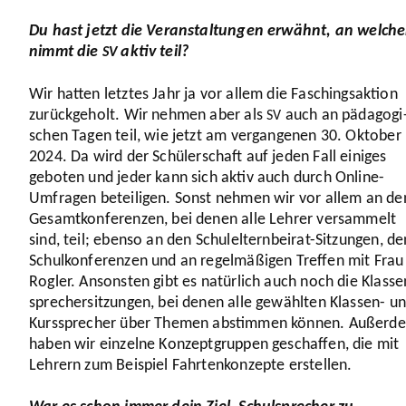
Du hast jetzt die Veran­stal­tungen erwähnt, an welch
nimmt die
aktiv teil?
SV
Wir hatten letztes Jahr ja vor allem die Faschings­ak­tion
zurück­ge­holt. Wir nehmen aber als
auch an pädago­gi
SV
schen Tagen teil, wie jetzt am vergan­genen
30
. Oktober
2024
. Da wird der Schü­ler­schaft auf jeden Fall einiges
geboten und jeder kann sich aktiv auch durch Online-
Umfragen betei­ligen. Sonst nehmen wir vor allem an de
Gesamt­kon­fe­renzen, bei denen alle Lehrer versam­melt
sind, teil; ebenso an den Schul­el­tern­beirat-Sitzungen, de
Schul­kon­fe­renzen und an regel­mä­ßigen Treffen mit Frau
Rogler. Ansonsten gibt es natürlich auch noch die Klas­se
spre­cher­sit­zungen, bei denen alle gewählten Klassen- u
Kurs­spre­cher über Themen abstimmen können. Außerd
haben wir einzelne Konzept­gruppen geschaffen, die mit
Lehrern zum Beispiel Fahr­ten­kon­zepte erstellen.