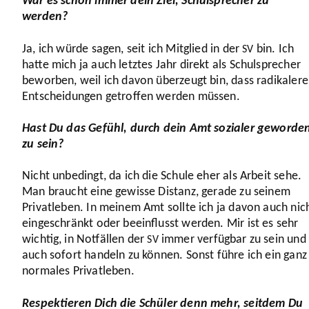
War es schon immer dein Ziel, Schul­spre­cher zu
werden?
Ja, ich würde sagen, seit ich Mitglied in der
bin. Ich
SV
hatte mich ja auch letztes Jahr direkt als Schul­spre­cher
beworben, weil ich davon überzeugt bin, dass radi­ka­lere
Entschei­dungen getroffen werden müssen.
Hast Du das Gefühl, durch dein Amt sozialer geworde
zu sein?
Nicht unbedingt, da ich die Schule eher als Arbeit sehe.
Man braucht eine gewisse Distanz, gerade zu seinem
Privat­leben. In meinem Amt sollte ich ja davon auch nic
einge­schränkt oder beein­flusst werden. Mir ist es sehr
wichtig, in Notfällen der
immer verfügbar zu sein und
SV
auch sofort handeln zu können. Sonst führe ich ein ganz
normales Privat­leben.
Respek­tieren Dich die Schüler denn mehr, seitdem Du