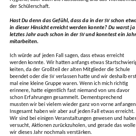
der Schü­ler­schaft.
Hast Du denn das Gefühl, dass da in der
schon etw
SV
in dieser Hinsicht erreicht werden konnte? Du warst ja
letztes Jahr auch schon in der
und konntest ein Jah
SV
mitar­beiten.
Ich würde auf jeden Fall sagen, dass etwas erreicht
werden konnte. Wir hatten anfangs etwas Start­schwie­ri
keiten, da der Großteil der alten Mitglieder die Schule
beendet oder die
verlassen hatte und wir deshalb ers
SV
mal eine kleine Gruppe waren. Wenn ich mich richtig
erinnere, hatte eigent­lich fast niemand von uns davor
schon Erfah­rungen gesammelt. Dementspre­chend
mussten wir bei vielem wieder ganz von vorne anfangen
Insgesamt haben wir aber auf jeden Fall etwas erreicht.
Wir sind bei einigen Veran­stal­tungen gewesen und habe
versucht, Aktionen zurück­zu­holen, und gerade das woll
wir dieses Jahr nochmals verstärken.