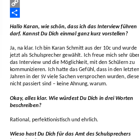
WhatsApp
Copy
Link
Teilen
Hallo Karan, wie schön, dass ich das Interview führen
darf. Kannst Du Dich einmal ganz kurz vorstellen?
Ja, na klar. Ich bin Karan Schmitt aus der
10
c und wurde
jetzt als Schul­spre­cher gewählt. Ich freue mich sehr übe
das Interview und die Möglich­keit, mit den Schülern zu
kommu­ni­zieren. Ich hatte das Gefühl, dass in den letzte
Jahren in der
viele Sachen verspro­chen wurden, diese
SV
nicht passiert sind – keine Ahnung, warum.
Okay, alles klar. Wie würdest Du Dich in drei Worten
beschreiben?
Rational, perfek­tio­nis­tisch und ehrlich.
Wieso hast Du Dich für das Amt des Schul­spre­chers