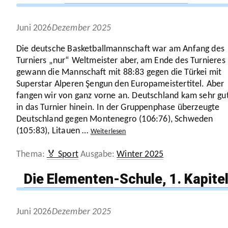
Juni 2026
Dezember 2025
Die deutsche Basket­ball­mann­schaft war am Anfang des
Turniers „nur“ Welt­meister aber, am Ende des Turnieres
gewann die Mann­schaft mit
88
:
83
gegen die Türkei mit
Superstar Alperen Şengun den Euro­pa­meis­ter­titel. Aber
fangen wir von ganz vorne an. Deutsch­land kam sehr gu
in das Turnier hinein. In der Grup­pen­phase über­zeugte
Deutsch­land gegen Monte­negro (
106
:
76
), Schweden
(
105
:
83
), Litauen …
Weiter­lesen
Kategorien
Schlagwörter
🏅 Sport
Winter 2025
Die Elementen-Schule,
1
. Kapite
Juni 2026
Dezember 2025