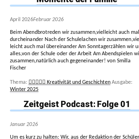
April 2026
Februar 2026
Beim Abend­brot­reden wir zusammen,viel­leicht auch ma
durch­ein­ander Nach der Schulel­a­chen wir zusammen,vie
leicht auch mal über­ein­ander Am Sonn­ta­ger­zählen wir u
alles,von der Schule oder der Arbeit Am Abend­spielen wi
zusammen,natürlich auch gegen­ein­ander! von Smilla
Fischer
Kategorien
Sc
🧚‍♀️🧜🏼‍♂️ Kreativität und Geschichten
Winter 2025
Zeitgeist Podcast: Folge
01
Januar 2026
Um es kurz zu halten: Wir, aus der Redaktion der Schü­ler