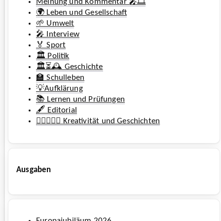
Meinung und Kommentar 🎤🎞️
🌍 Leben und Gesellschaft
🌱 Umwelt
🎤 Interview
🏅 Sport
🏛️ Politik
🏛️⏳🕰️ Geschichte
🏫 Schulleben
💡Aufklärung
📚 Lernen und Prüfungen
🖋️ Editorial
🧚‍♀️🧜🏼‍♂️ Kreativität und Geschichten
Ausgaben
Europajubiläum 2026