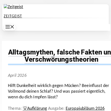
Zum
Inhalt
ZEITGEIST
springen
Menü
Alltagsmythen, falsche Fakten u
Verschwörungstheorien
April 2026
Hilft Dunkel­heit wirklich gegen Mücken? Beein­flusst der
Vollmond deinen Schlaf? Und was passiert eigent­lich,
wenn du dich Impfen lässt?
Kategorien
Schlagwörter
💡Aufklärung
Europajubiläum 2026