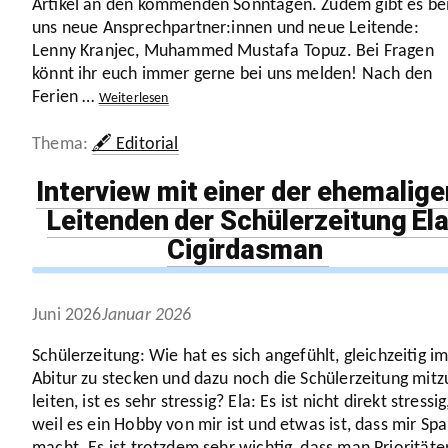
Artikel an den kommenden Sonntagen. Zudem gibt es be
uns neue Ansprechpartner:innen und neue Leitende:
Lenny Kranjec, Muhammed Mustafa Topuz. Bei Fragen
könnt ihr euch immer gerne bei uns melden! Nach den
Ferien …
Weiter­lesen
Kategorien
🖋️ Editorial
Interview mit einer der ehemalige
Leitenden der Schülerzeitung El
Cigirdasman
Juni 2026
Januar 2026
Schü­ler­zei­tung: Wie hat es sich angefühlt, gleich­zeitig i
Abitur zu stecken und dazu noch die Schü­ler­zei­tung mitz
leiten, ist es sehr stressig? Ela: Es ist nicht direkt stressig
weil es ein Hobby von mir ist und etwas ist, dass mir Sp