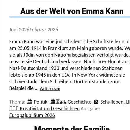
Aus der Welt von Emma Kann
Juni 2026
Februar 2026
Emma Kann war eine jüdisch-deutsche Schrift­stel­lerin, d
am
25
.
05
.
1914
in Frankfurt am Main geboren wurde. We
sie als Jüdin von den Natio­nal­so­zia­listen verfolgt wurde,
musste sie Deutsch­land verlassen. Nach ihrer Flucht aus
Nazi-Deut­sch­­land
1933
und verschie­denen Stationen
lebte sie ab
1945
in den
. In New York widmete sie
USA
sich verstärkt dem Schreiben. Dort entstanden zum
Beispiel die …
Weiter­lesen
Kategorien
🏛️ Politik
,
🏛️⏳🕰️ Geschichte
,
🏫 Schulleben
,
🧚‍
Schlagwörter
🧜🏼‍♂️ Kreativität und Geschichten
Europajubiläum 2026
Momente der Familie