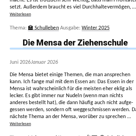
macht. Es ist trotzdem sehr wichtig, dass man Prio­ri­täte
setzt. Außerdem braucht es viel Durch­hal­te­ver­mögen, …
Weiter­lesen
Kategorien
Schlagwörter
🏫 Schulleben
Winter 2025
Die Mensa der Ziehenschule
Juni 2026
Januar 2026
Die Mensa bietet einige Themen, die man anspre­chen
kann. Ich fange mal mit dem Essen an: Das Essen in der
Mensa ist wahr­schein­lich für die meisten eher eklig als
lecker. Es gibt immer nur Nudeln (wenn man nichts
anderes bestellt hat), die dann häufig auch nicht aufge­
gessen werden, sondern oft wegge­schmissen werden. D
nächste Thema an der Mensa, worüber zu sprechen …
Weiter­lesen