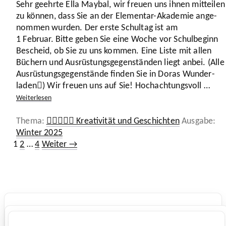
Sehr geehrte Ella Maybal, wir freuen uns ihnen mitteilen
zu können, dass Sie an der Elementar-Akademie ange­
nommen wurden. Der erste Schultag ist am
1
Februar. Bitte geben Sie eine Woche vor Schul­be­ginn
Bescheid, ob Sie zu uns kommen. Eine Liste mit allen
Büchern und Ausrüs­tungs­ge­gen­ständen liegt anbei. (Alle
Ausrüs­tungs­ge­gen­stände finden Sie in Doras Wunder­
laden) Wir freuen uns auf Sie! Hoch­ach­tungs­voll …
Weiter­lesen
Kategorien
Sc
🧚‍♀️🧜🏼‍♂️ Kreativität und Geschichten
Winter 2025
Seite
Seite
Seite
1
2
…
4
Weiter
→