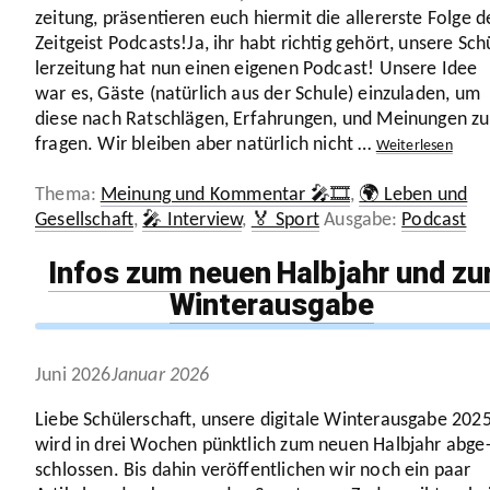
zei­tung, präsen­tieren euch hiermit die aller­erste Folge d
Zeitgeist Podcasts!Ja, ihr habt richtig gehört, unsere Sch
ler­zei­tung hat nun einen eigenen Podcast! Unsere Idee
war es, Gäste (natürlich aus der Schule) einzu­laden, um
diese nach Ratschlägen, Erfah­rungen, und Meinungen zu
fragen. Wir bleiben aber natürlich nicht …
Weiter­lesen
Kategorien
Meinung und Kommentar 🎤🎞️
,
🌍 Leben und
Schlagwör
Gesellschaft
,
🎤 Interview
,
🏅 Sport
Podcast
Infos zum neuen Halbjahr und zu
Winterausgabe
Juni 2026
Januar 2026
Liebe Schü­ler­schaft, unsere digitale Winter­aus­gabe
202
wird in drei Wochen pünktlich zum neuen Halbjahr abge
schlossen. Bis dahin veröf­fent­li­chen wir noch ein paar