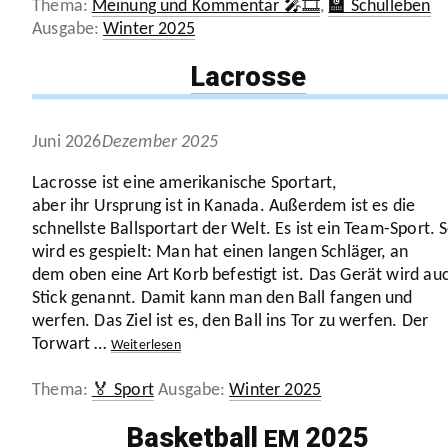
Kategorien
Meinung und Kommentar 🎤🎞️
,
🏫 Schulleben
Schlagwörter
Winter 2025
Lacrosse
Juni 2026
Dezember 2025
Lacrosse ist eine ameri­ka­ni­sche Sportart,
aber ihr Ursprung ist in Kanada. Außerdem ist es die
schnellste Ball­sportart der Welt. Es ist ein Team-Sport. 
wird es gespielt: Man hat einen langen Schläger, an
dem oben eine Art Korb befestigt ist. Das Gerät wird au
Stick genannt. Damit kann man den Ball fangen und
werfen. Das Ziel ist es, den Ball ins Tor zu werfen. Der
Torwart …
Weiter­lesen
Kategorien
Schlagwörter
🏅 Sport
Winter 2025
Basketball
2025
EM